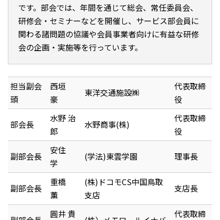
です。部会では、年間を通じて総会、常任委員会、
研修会・セミナーなどを開催し、サービス部会員に
関わる諸問題の協議や会員事業者向けに有益な研修
会の企画・実施等を行っています。
担当副会
西垣
代表取締
東洋交通施設㈱
頭
豪
役
水野 治
代表取締
部会長
水野商事(株)
郎
役
安住
副部会長
(学法)東雲学園
理事長
学
重橋
(株)ドコモCS中国鳥取
副部会長
支店長
薫
支店
圓井 貴
代表取締