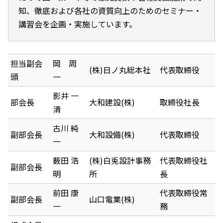
知、徹底および各社の資質向上のためのセミナー・
講習会を企画・実施しています。
担当副会
岡 周
(株)日ノ丸総本社
代表取締役
頭
一
影井 一
部会長
大和建設(株)
取締役社長
清
古川 純
副部会長
大和設備(株)
代表取締役
一
薮田 浩
(株)白兎設計事務
代表取締役社
副部会長
明
所
長
前田 康
代表取締役常
副部会長
山口電業(株)
一
務