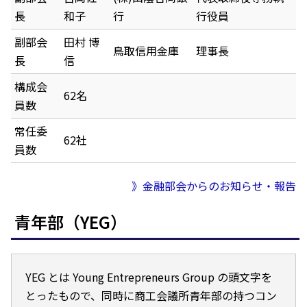
長
和子
行
行役員
副部会
田村 博
鳥取信用金庫
理事長
長
信
構成会
62名
員数
常任委
62社
員数
》金融部会からのお知らせ・報告
青年部（YEG）
YEG とは Young Entrepreneurs Group の頭文字を
とったもので、同時に商工会議所青年部の持つコン