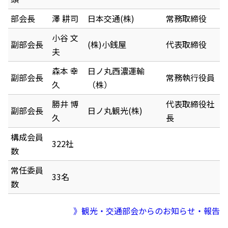
部会長
澤 耕司
日本交通(株)
常務取締役
小谷 文
副部会長
(株)小銭屋
代表取締役
夫
森本 幸
日ノ丸西濃運輸
副部会長
常務執行役員
久
（株）
勝井 博
代表取締役社
副部会長
日ノ丸観光(株)
久
長
構成会員
322社
数
常任委員
33名
数
》観光・交通部会からのお知らせ・報告