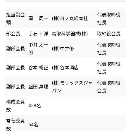
担当副会
代表取締役
岡 周一
(株)日ノ丸総本社
頭
社長
部会長
手石 幸洋
鳥取科学器械(株)
取締役会長
中井 太一
代表取締役
副部会長
(株)中井脩
郎
社長
代表取締役
副部会長
谷本 暢正
(株)谷本酒店
社長
(株)モリックスジャ
代表取締役
副部会長
盛田 真理
パン
会長
構成会員
458名
数
常任委員
54名
数