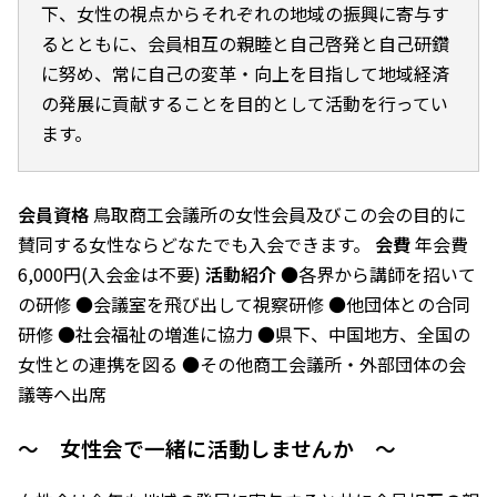
下、女性の視点からそれぞれの地域の振興に寄与す
るとともに、会員相互の親睦と自己啓発と自己研鑽
に努め、常に自己の変革・向上を目指して地域経済
の発展に貢献することを目的として活動を行ってい
ます。
会員資格
鳥取商工会議所の女性会員及びこの会の目的に
賛同する女性ならどなたでも入会できます。
会費
年会費
6,000円(入会金は不要)
活動紹介
●各界から講師を招いて
の研修 ●会議室を飛び出して視察研修 ●他団体との合同
研修 ●社会福祉の増進に協力 ●県下、中国地方、全国の
女性との連携を図る ●その他商工会議所・外部団体の会
議等へ出席
～ 女性会で一緒に活動しませんか ～