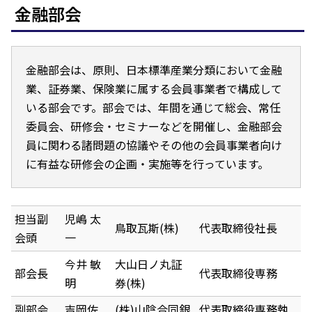
金融部会
金融部会は、原則、日本標準産業分類において金融
業、証券業、保険業に属する会員事業者で構成して
いる部会です。部会では、年間を通じて総会、常任
委員会、研修会・セミナーなどを開催し、金融部会
員に関わる諸問題の協議やその他の会員事業者向け
に有益な研修会の企画・実施等を行っています。
担当副
児嶋 太
鳥取瓦斯(株)
代表取締役社長
会頭
一
今井 敏
大山日ノ丸証
部会長
代表取締役専務
明
券(株)
副部会
吉岡佐
(株)山陰合同銀
代表取締役専務執