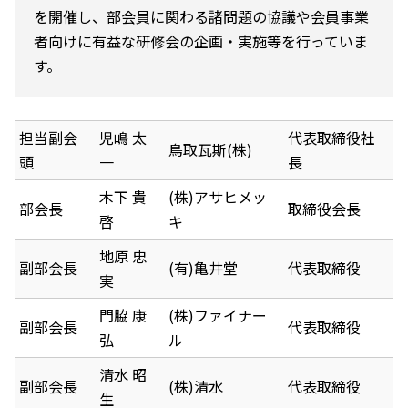
を開催し、部会員に関わる諸問題の協議や会員事業
者向けに有益な研修会の企画・実施等を行っていま
す。
担当副会
児嶋 太
代表取締役社
鳥取瓦斯(株)
頭
一
長
木下 貴
(株)アサヒメッ
部会長
取締役会長
啓
キ
地原 忠
副部会長
(有)亀井堂
代表取締役
実
門脇 康
(株)ファイナー
副部会長
代表取締役
弘
ル
清水 昭
副部会長
(株)清水
代表取締役
生