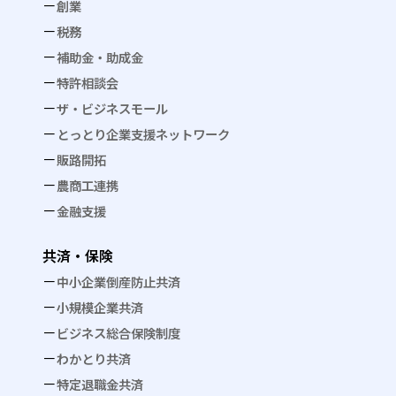
創業
税務
補助金・助成金
特許相談会
ザ・ビジネスモール
とっとり企業支援ネットワーク
販路開拓
農商工連携
金融支援
共済・保険
中小企業倒産防止共済
小規模企業共済
ビジネス総合保険制度
わかとり共済
特定退職金共済