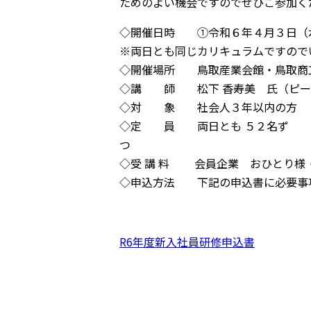
ためのよい機会ですのでぜひご参加く
◇開催日時 ①令和６年４月３日（
※両日とも同じカリキュラムですので
◇開催場所 鳥取産業会館・鳥取商
◇講 師 松下 香寿美 氏（ピー
◇対 象 社会人３年以内の方
◇定 員 両日とも ５２名ず
◇受 講 料 会員企業 おひとり様 
◇申込方法 下記の申込書に必要事
R6年度新入社員研修申込書