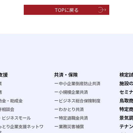
TOPに戻る
支援
共済・保険
検定
施設
業
中小企業倒産防止共済
セミ
務
小規模企業共済
鳥取
助金・助成金
ビジネス総合保険制度
特定
許相談会
わかとり共済
景気
・ビジネスモール
特定退職金共済
テナ
っとり企業支援ネットワ
業務災害補償
ク