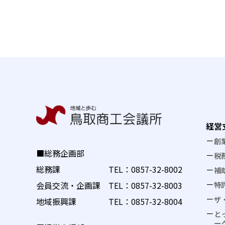
経営
創
■総務企画部
税
総務課 TEL：
0857-32-8002
補
特
会員交流・企画課 TEL：
0857-32-8003
ザ
地域振興課 TEL：
0857-32-8004
と
ー