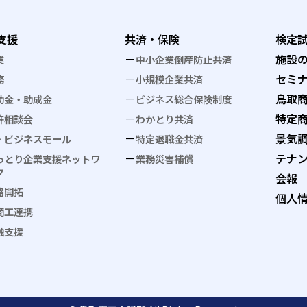
支援
共済・保険
検定
施設
業
中小企業倒産防止共済
セミ
務
小規模企業共済
鳥取
助金・助成金
ビジネス総合保険制度
特定
許相談会
わかとり共済
景気
・ビジネスモール
特定退職金共済
テナ
っとり企業支援ネットワ
業務災害補償
ク
会報
路開拓
個人
商工連携
融支援