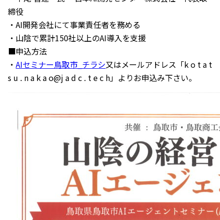
締役
・AI開発会社にて事業責任者を務める
・山陰で累計150社以上のAI導入を支援
■申込方法
・
AIセミナー鳥取市_チラシ
又はメールアドレス「k o t a t
s u . n a k a o@j a d c . t e c h」よりお申込み下さい。