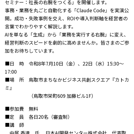
セミナー：社長の右腕をつくる」を開催します。
事務・業務を丸ごと自動化する
「Claude Code」を実演公
開
。成功・失敗事例を交え、ROIや導入判断軸を経営者の
言葉でわかりやすく解説します。
AIを単なる「生成」から「業務を実行する右腕」に変え、
経営判断のスピードを劇的に高めませんか。皆さまの
ご参
加をお待ちしています。
■日 時 令和8年7月10日（金）、22日（水）15:30～
17:00
■場 所 鳥取市まちなかビジネス共創スクエア『カトカ
ミ』
（鳥取市栄町609 加藤ビル1F）
■参加費 無料
■定 員 各日20名（審査制）
■講 師
中尾 香達 氏 日本AI開発センター株式会社 代表取