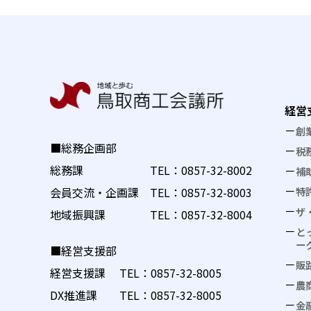
経営
創
■総務企画部
税
総務課 TEL：
0857-32-8002
補
特
会員交流・企画課 TEL：
0857-32-8003
ザ
地域振興課 TEL：
0857-32-8004
と
ー
■経営支援部
販
経営支援課 TEL：
0857-32-8005
農
DX推進課 TEL：
0857-32-8005
金