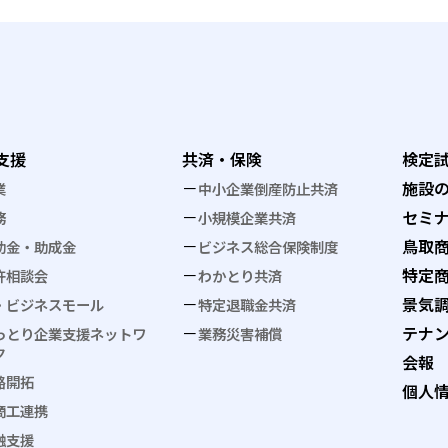
支援
共済・保険
検定
施設
業
中小企業倒産防止共済
セミ
務
小規模企業共済
鳥取
助金・助成金
ビジネス総合保険制度
特定
許相談会
わかとり共済
景気
・ビジネスモール
特定退職金共済
テナ
っとり企業支援ネットワ
業務災害補償
ク
会報
路開拓
個人
商工連携
融支援