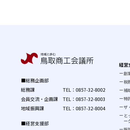
経営
創
■総務企画部
税
総務課 TEL：
0857-32-8002
補
特
会員交流・企画課 TEL：
0857-32-8003
ザ
地域振興課 TEL：
0857-32-8004
と
ー
■経営支援部
販